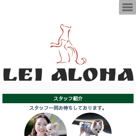
T
o
g
g
l
e
n
a
v
i
g
a
t
i
o
n
スタッフ紹介
スタッフ一同お待ちしております。