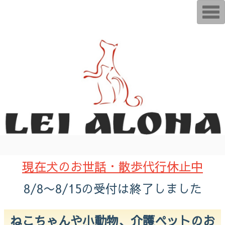
T
o
g
g
l
e
n
a
v
i
g
a
t
i
o
n
現在犬のお世話・散歩代行休止中
8/8〜8/15の受付は終了しました
ねこちゃんや小動物、介護ペットのお