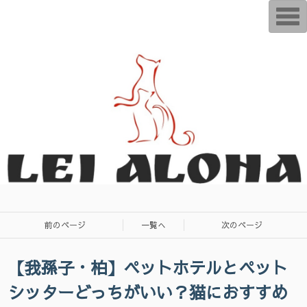
T
o
g
g
l
e
n
a
v
i
g
a
t
i
o
n
前のページ
一覧へ
次のページ
【我孫子・柏】ペットホテルとペット
シッターどっちがいい？猫におすすめ