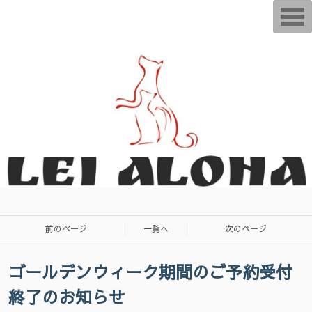
T
o
g
g
l
e
n
a
v
i
g
a
t
i
o
n
前のページ
一覧へ
次のページ
ゴールデンウィーク期間のご予約受付
終了のお知らせ